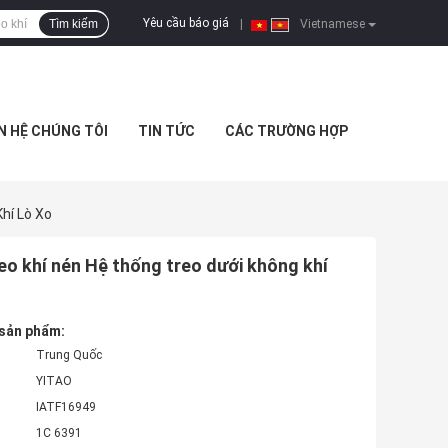
Yêu cầu báo giá
Tìm kiếm
|
Vietnamese
N HỆ CHÚNG TÔI
TIN TỨC
CÁC TRƯỜNG HỢP
hí Lò Xo
 khí nén Hệ thống treo dưới không khí
 sản phẩm:
Trung Quốc
YITAO
IATF16949
1C 6391