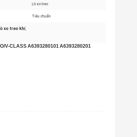
Lò xo treo
Tiêu chuẩn
 xo treo khí
,
NO/V-CLASS A6393280101 A6393280201