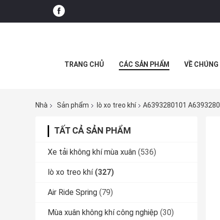
TRANG CHỦ
CÁC SẢN PHẨM
VỀ CHÚNG 
Nhà
Sản phẩm
lò xo treo khí
A6393280101 A63932802
TẤT CẢ SẢN PHẨM
Xe tải không khí mùa xuân
(536)
lò xo treo khí
(327)
Air Ride Spring
(79)
Mùa xuân không khí công nghiệp
(30)