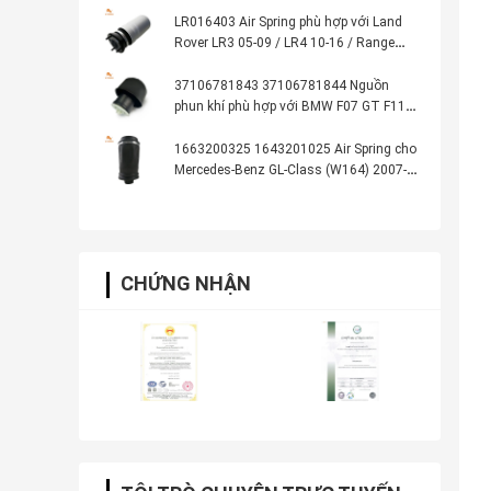
LR016403 Air Spring phù hợp với Land
Rover LR3 05-09 / LR4 10-16 / Range
Rover Sport 05-13
37106781843 37106781844 Nguồn
phun khí phù hợp với BMW F07 GT F11
536i 550iX 550i 2010-2015
1663200325 1643201025 Air Spring cho
Mercedes-Benz GL-Class (W164) 2007-
2012
CHỨNG NHẬN