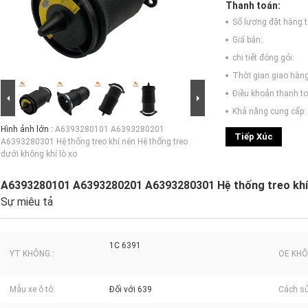
Thanh toán:
Số lượng đặt hàng tố
Giá bán:
chi tiết đóng gói:
Thời gian giao hàng
Điều khoản thanh to
Khả năng cung cấp:
Hình ảnh lớn :
A6393280101 A6393280201
Tiếp Xúc
A6393280301 Hệ thống treo khí nén Hệ thống treo
dưới không khí lò xo
A6393280101 A6393280201 A6393280301 Hệ thống treo khí n
Sự miêu tả
1C 6391
YT KHÔNG.:
OE KHÔ
Mẫu xe ô tô:
Đối với 639
Cách s