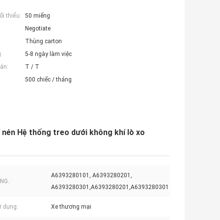
i thiểu:
50 miếng
Negotiate
Thùng carton
:
5-8 ngày làm việc
án:
T / T
500 chiếc / tháng
én Hệ thống treo dưới không khí lò xo
A6393280101, A6393280201,
NG.:
A6393280301,A6393280201,A6393280301
ử dụng:
Xe thương mại