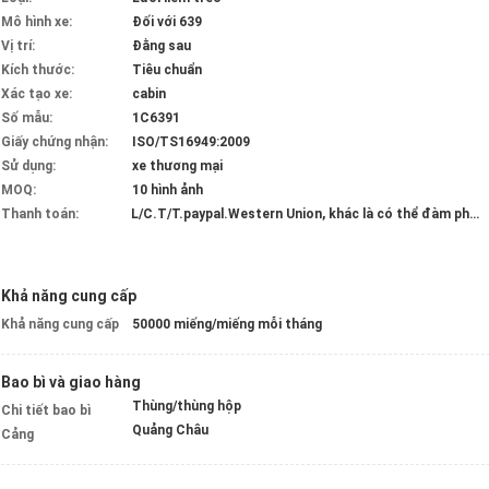
Mô hình xe:
Đối với 639
Vị trí:
Đằng sau
Kích thước:
Tiêu chuẩn
Xác tạo xe:
cabin
Số mẫu:
1C6391
Giấy chứng nhận:
ISO/TS16949:2009
Sử dụng:
xe thương mại
MOQ:
10 hình ảnh
Thanh toán:
L/C.T/T.paypal.Western Union, khác là có thể đàm phán
Khả năng cung cấp
Khả năng cung cấp
50000 miếng/miếng mỗi tháng
Bao bì và giao hàng
Thùng/thùng hộp
Chi tiết bao bì
Quảng Châu
Cảng