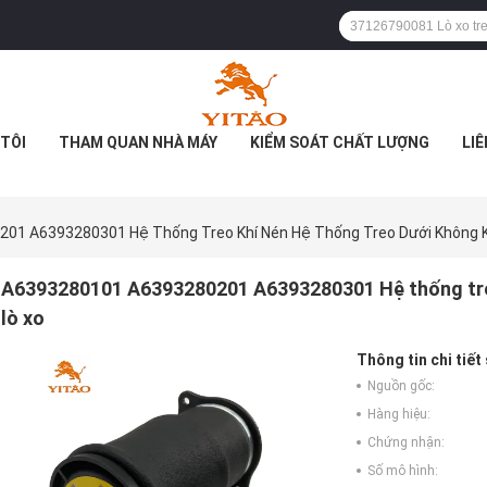
TÔI
THAM QUAN NHÀ MÁY
KIỂM SOÁT CHẤT LƯỢNG
LIÊ
01 A6393280301 Hệ Thống Treo Khí Nén Hệ Thống Treo Dưới Không K
A6393280101 A6393280201 A6393280301 Hệ thống treo
lò xo
Thông tin chi tiết
Nguồn gốc:
Hàng hiệu:
Chứng nhận:
Số mô hình: