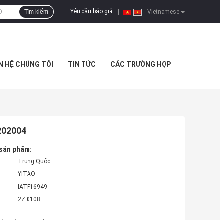
Yêu cầu báo giá
Tìm kiếm
|
Vietnamese
N HỆ CHÚNG TÔI
TIN TỨC
CÁC TRƯỜNG HỢP
202004
 sản phẩm:
Trung Quốc
YITAO
IATF16949
2Z 0108