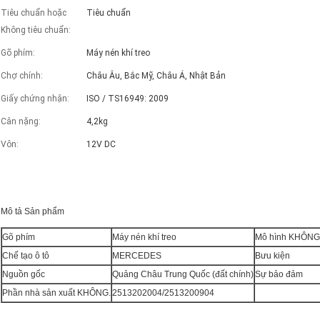
Tiêu chuẩn hoặc
Tiêu chuẩn
Không tiêu chuẩn:
Gõ phím:
Máy nén khí treo
Chợ chính:
Châu Âu, Bắc Mỹ, Châu Á, Nhật Bản
Giấy chứng nhận:
ISO / TS16949: 2009
Cân nặng:
4,2kg
Vôn:
12V DC
Mô tả Sản phẩm
Gõ phím
Máy nén khí treo
Mô hình KHÔNG
Chế tạo ô tô
MERCEDES
Bưu kiện
Nguồn gốc
Quảng Châu Trung Quốc (đất chính)
Sự bảo đảm
Phần nhà sản xuất KHÔNG.
2513202004/2513200904