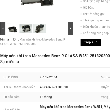
Số lượng đặt hàng tố
Giá bán:
chi tiết đóng gói:
Thời gian giao hàng
Điều khoản thanh to
Khả năng cung cấp:
Hình ảnh lớn :
Máy nén khí treo Mercedes Benz R
Tiếp Xúc
CLASS W251 2513202004
Máy nén khí treo Mercedes Benz R CLASS W251 251320200
Sự miêu tả
OE KHÔNG.:
2513202004
Mô hìn
Tài liệu tham khảo số.::
43-2406, 671000098
Quyền 
Sự bảo đảm:
12 tháng
trọng 
Máy nén khí treo Mercedes Benz W251
Máy
,