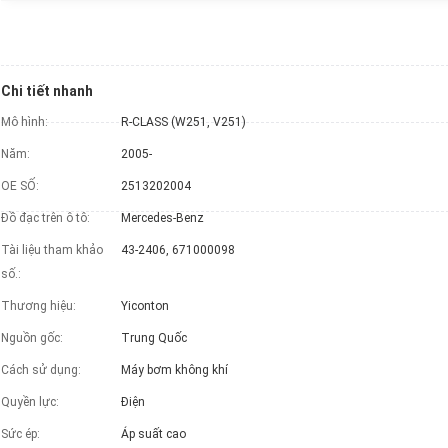
Chi tiết nhanh
Mô hình:
R-CLASS (W251, V251)
Năm:
2005-
OE SỐ:
2513202004
Đồ đạc trên ô tô:
Mercedes-Benz
Tài liệu tham khảo
43-2406, 671000098
số.:
Thương hiệu:
Yiconton
Nguồn gốc:
Trung Quốc
Cách sử dụng:
Máy bơm không khí
Quyền lực:
Điện
Sức ép:
Áp suất cao