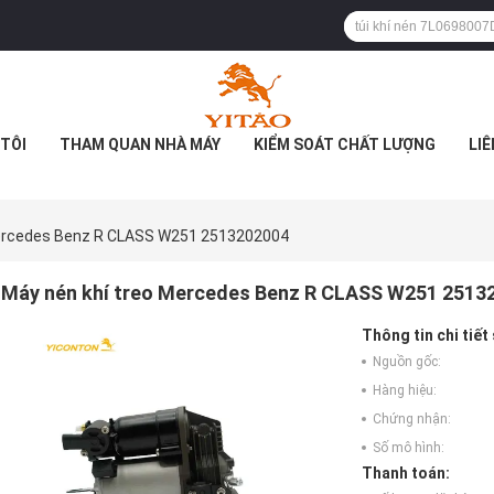
TÔI
THAM QUAN NHÀ MÁY
KIỂM SOÁT CHẤT LƯỢNG
LIÊ
ercedes Benz R CLASS W251 2513202004
Máy nén khí treo Mercedes Benz R CLASS W251 2513
Thông tin chi tiết
Nguồn gốc:
Hàng hiệu:
Chứng nhận:
Số mô hình:
Thanh toán: