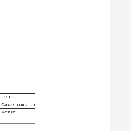
.
2Z 0108
Carton / thùng carton
Một năm