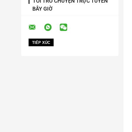
TÔI TRÒ CHUYỆN TRỰC TUYẾN
BÂY GIỜ