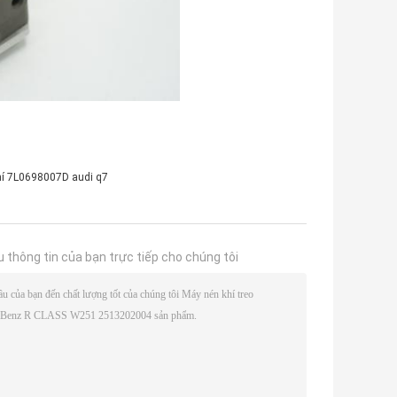
9:21 AM
Good day, what product are you looking 
for?