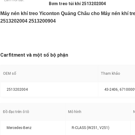
Làm nổi bật:
Bơm treo túi khí 2513202004
Máy nén khí treo Yiconton Quảng Châu cho Máy nén khí 
2513202004 2513200904
Carfitment và một số bộ phận
OEM số
Tham khảo
2513202004
43-2406, 671000
Đồ đạc trên ô tô
Mô hình
Mercedes-Benz
R-CLASS (W251, V251)