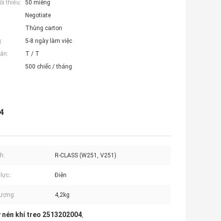
i thiểu:
50 miếng
Negotiate
Thùng carton
:
5-8 ngày làm việc
án:
T / T
500 chiếc / tháng
4
h:
R-CLASS (W251, V251)
lực::
Điện
lượng:
4,2kg
 nén khí treo 2513202004
,