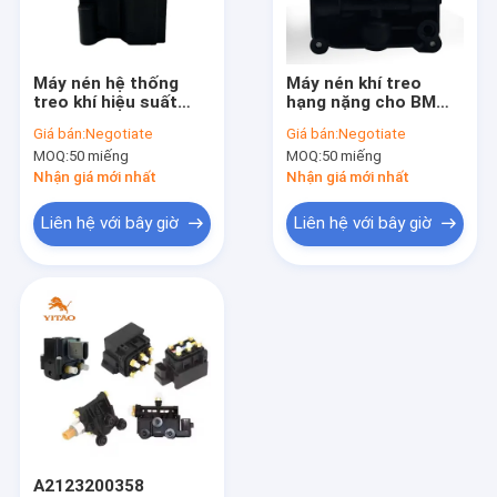
Tham quan nhà máy
Kiểm soát chất lượng
Máy nén hệ thống
Máy nén khí treo
treo khí hiệu suất
hạng nặng cho BMW
Liên hệ chúng tôi
cao cho BMW 7
F01 F02 GT F07
Giá bán:
Negotiate
Giá bán:
Negotiate
Series G12 2015-
37206875176
MOQ:
50 miếng
MOQ:
50 miếng
2018 4725530100
Tin tức
Nhận giá mới nhất
Nhận giá mới nhất
Các trường hợp
Liên hệ với bây giờ
Liên hệ với bây giờ
Xe tải không khí mùa xuân
lò xo treo khí
Air Ride Spring
Mùa xuân không khí công nghiệp
A2123200358