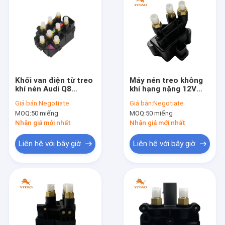
Khối van điện từ treo
Máy nén treo không
khí nén Audi Q8
khí hạng nặng 12V
4M0616013A
cho BMW 6 Series
Giá bán:
Negotiate
Giá bán:
Negotiate
4M0616013B
G32 GT 2016-2019
MOQ:
50 miếng
MOQ:
50 miếng
37206886721
Nhận giá mới nhất
Nhận giá mới nhất
Liên hệ với bây giờ
Liên hệ với bây giờ
Trang chủ
Các sản phẩm
Về chúng tôi