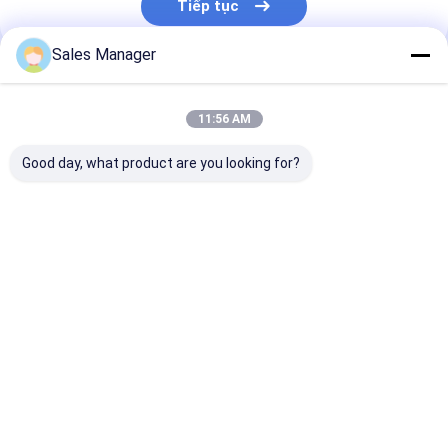
Tiếp tục
Sales Manager
Danh Mục Của Chúng Tôi
11:56 AM
Good day, what product are you looking for?
Xe tải không khí mùa
lò xo treo khí
Air Ride Sprin
xuân
Nhà
Về chúng
Liên hệ với chúng
Desktop
tôi
tôi
Site
Sơ đồ trang web
Chính sách bảo mật
Phẩm chất
Xe tải không khí mùa xuân
Nhà máy trung quốc.Copyright
© 2026 Yitao Air Spring Group. All Rights Reserved.