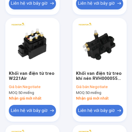
Liên hệ với bây giờ
Liên hệ với bây giờ
Khối van điện từ treo
Khối van điện từ treo
W221Air
khí nén RVH000055
RVH000095 cho Land
Giá bán:
Negotiate
Giá bán:
Negotiate
Rover L322
MOQ:
50 miếng
MOQ:
50 miếng
Nhận giá mới nhất
Nhận giá mới nhất
Liên hệ với bây giờ
Liên hệ với bây giờ