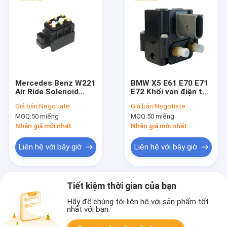
Mercedes Benz W221
BMW X5 E61 E70 E71
Air Ride Solenoid
E72 Khối van điện từ
Block 2513200058
treo khí nén
Giá bán:
Negotiate
Giá bán:
Negotiate
2123200358
37206859714
MOQ:
50 miếng
MOQ:
50 miếng
37106789937
37206789937
Nhận giá mới nhất
Nhận giá mới nhất
Liên hệ với bây giờ
Liên hệ với bây giờ
Tiết kiệm thời gian của bạn
Hãy để chúng tôi liên hệ với sản phẩm tốt
nhất với bạn.