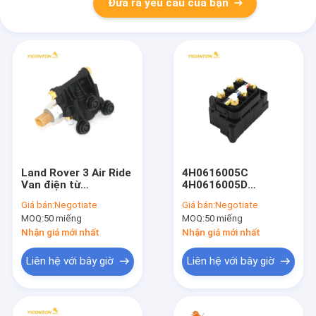
Đưa ra yêu cầu của bạn
Land Rover 3 Air Ride
4H0616005C
Van điện từ
4H0616005D
RVH500070
4H0616013 Khối van
Giá bán:
Negotiate
Giá bán:
Negotiate
RVH000046
điện từ treo khí nén
MOQ:
50 miếng
MOQ:
50 miếng
RVH000045
cho A6 A8 A7
Nhận giá mới nhất
Nhận giá mới nhất
Liên hệ với bây giờ
Liên hệ với bây giờ